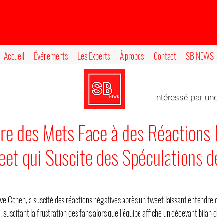
Accueil
Événements
Les Experts
À propos
Contact
SB NEWS
Intéressé par un
ire des Mets Face à des Réactions
et qui Suscite des Spéculations d
eve Cohen, a suscité des réactions négatives après un tweet laissant entendre
n, suscitant la frustration des fans alors que l’équipe affiche un décevant bilan