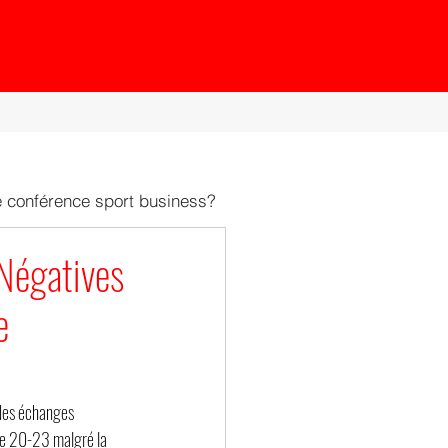
e conférence sport business?
 Négatives
e
 des échanges 
 de 20-23 malgré la 