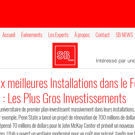
Accueil
Événements
Les Experts
À propos
Contact
SB NEWS
Intéressé par un
 meilleures Installations dans le F
e : Les Plus Gros Investissements
iversitaire de premier plan investissent massivement dans leurs installations,
 exemple, Penn State a lancé un projet de rénovation de 700 millions de dollar
pensé 70 millions de dollars pour le John McKay Center et prévoit un nouveau 
es. Utah a ouvert un vestiaire modernisé pour un coût non précisé, tandis que 